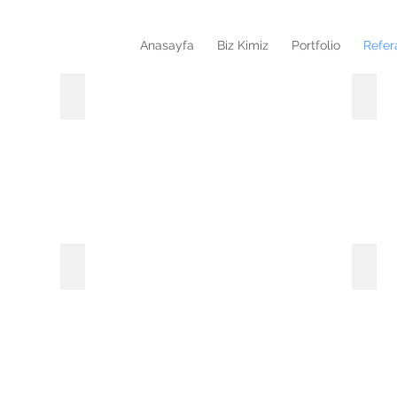
Anasayfa
Biz Kimiz
Portfolio
Refer
İdari Bina Projeleri
Cafe&
Konut Projeleri
Villa